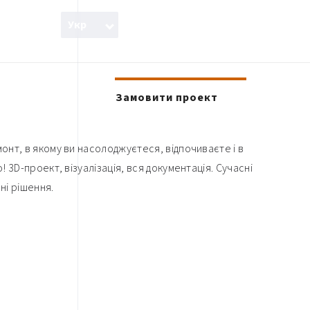
Укр
Eng
Укр
Замовити проект
нт, в якому ви насолоджуєтеся, відпочиваєте і в
 3D-проект, візуалізація, вся документація. Сучасні
ні рішення.