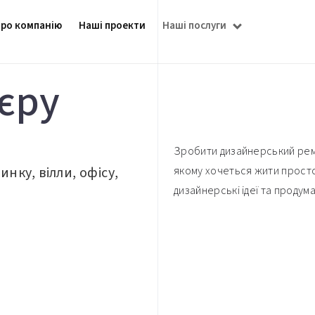
ро компанію
Наші проекти
Наші послуги
єру
Зробити дизайнерський ремо
якому хочеться жити просто!
нку, вілли, офісу,
дизайнерські ідеї та продума