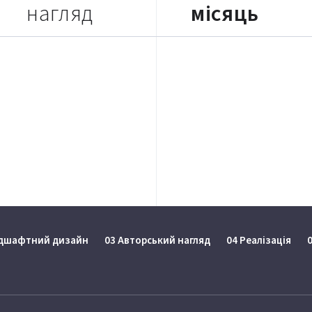
нагляд
місяць
ндшафтний дизайн
03 Авторський нагляд
04 Реалізація